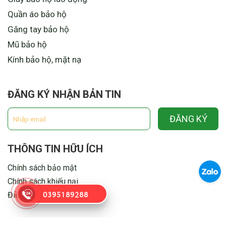
Quần áo bảo hộ
Găng tay bảo hộ
Mũ bảo hộ
Kính bảo hộ, mặt nạ
ĐĂNG KÝ NHẬN BẢN TIN
ĐĂNG KÝ
THÔNG TIN HỮU ÍCH
Chính sách bảo mật
Chính sách khiếu nại
0395189288
Điều khoản & Điều kiện
Copyright © 2025
TỔNG KHO BẢO HỘ LAO ĐỘNG
.