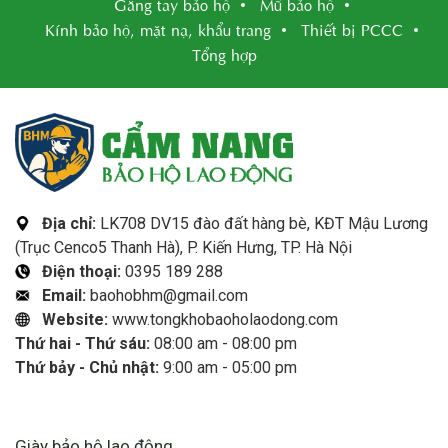
Găng tay bảo hộ
Mũ bảo hộ
Kính bảo hộ, mặt nạ, khẩu trang
Thiết bị PCCC
Tổng hợp
Địa chỉ:
LK708 DV15 đào đất hàng bè, KĐT Mậu Lương
(Trục Cenco5 Thanh Hà), P. Kiến Hưng, TP. Hà Nội
Điện thoại:
0395 189 288
Email:
baohobhm@gmail.com
Website:
www.tongkhobaoholaodong.com
Thứ hai - Thứ sáu:
08:00 am - 08:00 pm
Thứ bảy - Chủ nhật:
9:00 am - 05:00 pm
LIÊN KẾT HỮU ÍCH
Giày bảo hộ lao động