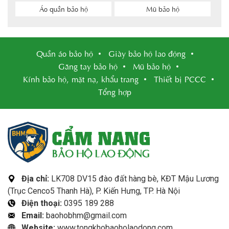
Áo quần bảo hộ
Mũ bảo hộ
Quần áo bảo hộ
Giày bảo hộ lao động
Găng tay bảo hộ
Mũ bảo hộ
Kính bảo hộ, mặt nạ, khẩu trang
Thiết bị PCCC
Tổng hợp
Địa chỉ:
LK708 DV15 đào đất hàng bè, KĐT Mậu Lương
(Trục Cenco5 Thanh Hà), P. Kiến Hưng, TP. Hà Nội
Điện thoại:
0395 189 288
Email:
baohobhm@gmail.com
Website:
www.tongkhobaoholaodong.com