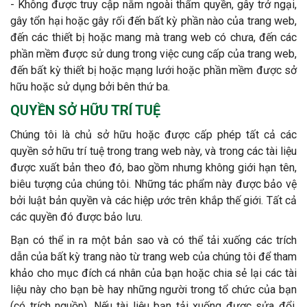
- Không được truy cập nằm ngoài thẩm quyền, gây trở ngại,
gây tổn hại hoặc gây rối đến bất kỳ phần nào của trang web,
đến các thiết bị hoặc mang mà trang web có chưa, đến các
phần mềm được sử dung trong việc cung cấp của trang web,
đến bất kỳ thiết bị hoặc mạng lưới hoặc phần mềm được sở
hữu hoặc sử dụng bởi bên thứ ba.
QUYỀN SỞ HỮU TRÍ TUỆ
Chúng tôi là chủ sở hữu hoặc được cấp phép tất cả các
quyền sở hữu trí tuệ trong trang web này, và trong các tài liệu
được xuất bản theo đó, bao gồm nhưng không giới hạn tên,
biêu tượng của chúng tôi. Những tác phẩm này được bảo vệ
bởi luật bản quyền và các hiệp ước trên khắp thế giới. Tất cả
các quyền đó được bảo lưu.
Bạn có thể in ra một bản sao và có thể tải xuống các trích
dẫn của bất kỳ trang nào từ trang web của chúng tôi để tham
khảo cho mục đích cá nhân của bạn hoặc chia sẻ lại các tài
liệu này cho bạn bè hay những người trong tổ chức của bạn
(có trích nguồn). Nếu tài liệu bạn tải xuống được sửa đổi,