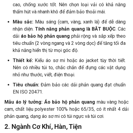
cao, chống xước tốt. Nên chọn loại vải có khả năng
thấm hút và nhanh khô để đảm bảo thoải mái.
Màu sắc:
Màu sáng (cam, vàng, xanh lá) để dễ dàng
nhận diện.
Tính năng phản quang là BẮT BUỘC
. Các
dải
áo bảo hộ phản quang
phải rộng và sắp xếp theo
tiêu chuẩn (2 vòng ngang và 2 vòng dọc) để tăng tối đa
khả năng hiển thị từ mọi góc độ.
Thiết kế:
Kiểu áo sơ mi hoặc áo jacket tùy thời tiết.
Nên có nhiều túi to, chắc chắn để đựng các vật dụng
nhỏ như thước, viết, điện thoại.
Tiêu chuẩn:
Đảm bảo các dải phản quang đạt chuẩn
EN ISO 20471.
Mẫu áo lý tưởng:
Áo bảo hộ phản quang
màu vàng hoặc
cam, chất liệu polyester 100% hoặc 65/35, có ít nhất 4 dải
phản quang, dạng áo sơ mi có túi ngực và túi cơi.
2. Ngành Cơ Khí, Hàn, Tiện