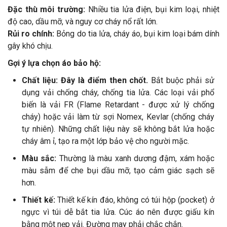
Đặc thù môi trường:
Nhiều tia lửa điện, bụi kim loại, nhiệt
độ cao, dầu mỡ, và nguy cơ cháy nổ rất lớn.
Rủi ro chính:
Bỏng do tia lửa, cháy áo, bụi kim loại bám dính
gây khó chịu.
Gợi ý lựa chọn áo bảo hộ:
Chất liệu:
Đây là điểm then chốt.
Bắt buộc phải sử
dụng vải chống cháy, chống tia lửa. Các loại vải phổ
biến là vải FR (Flame Retardant - được xử lý chống
cháy) hoặc vải làm từ sợi Nomex, Kevlar (chống cháy
tự nhiên). Những chất liệu này sẽ không bắt lửa hoặc
cháy âm ỉ, tạo ra một lớp bảo vệ cho người mặc.
Màu sắc:
Thường là màu xanh dương đậm, xám hoặc
màu sẫm để che bụi dầu mỡ, tạo cảm giác sạch sẽ
hơn.
Thiết kế:
Thiết kế kín đáo, không có túi hộp (pocket) ở
ngực vì túi dễ bắt tia lửa. Cúc áo nên được giấu kín
bằng một nẹp vải. Đường may phải chắc chắn.