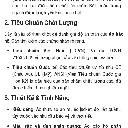
như tia lửa điện, hóa chất ăn mòn. Bắt buộc trong
ngành
điện lực
, luyện kim, hóa chất.
2. Tiêu Chuẩn Chất Lượng
Đây là yếu tố then chốt để đánh giá độ an toàn của
áo bảo
hộ
. Cần tìm kiếm các chứng nhận rõ ràng.
Tiêu chuẩn Việt Nam (TCVN):
Ví dụ: TCVN
7163:2009 về trang phục bảo vệ chống nhiệt và lửa.
Tiêu chuẩn Quốc tế:
Các tiêu chuẩn uy tín như CE
(Châu Âu), UL (Mỹ), ANSI (Viện Tiêu chuẩn Quốc gia
Hoa Kỳ) là dấu hiệu của sản phẩm chất lượng cao, đã
được kiểm định nghiêm ngặt.
3. Thiết Kế & Tính Năng
Kiểu dáng:
Áo thun, áo sơ mi, áo jacket, áo liền quần...
tùy thuộc vào nhu cầu bảo vệ và thời tiết.
Áo bảo hộ phản
Màu sắc và tính phản quang: