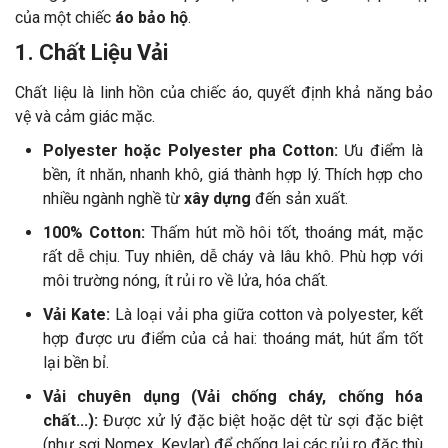
của một chiếc
áo bảo hộ
.
1. Chất Liệu Vải
Chất liệu là linh hồn của chiếc áo, quyết định khả năng bảo
vệ và cảm giác mặc.
Polyester hoặc Polyester pha Cotton:
Ưu điểm là
bền, ít nhăn, nhanh khô, giá thành hợp lý. Thích hợp cho
nhiều ngành nghề từ
xây dựng
đến sản xuất.
100% Cotton:
Thấm hút mồ hôi tốt, thoáng mát, mặc
rất dễ chịu. Tuy nhiên, dễ cháy và lâu khô. Phù hợp với
môi trường nóng, ít rủi ro về lửa, hóa chất.
Vải Kate:
Là loại vải pha giữa cotton và polyester, kết
hợp được ưu điểm của cả hai: thoáng mát, hút ẩm tốt
lại bền bỉ.
Vải chuyên dụng (Vải chống cháy, chống hóa
chất...):
Được xử lý đặc biệt hoặc dệt từ sợi đặc biệt
(như sợi Nomex, Kevlar) để chống lại các rủi ro đặc thù