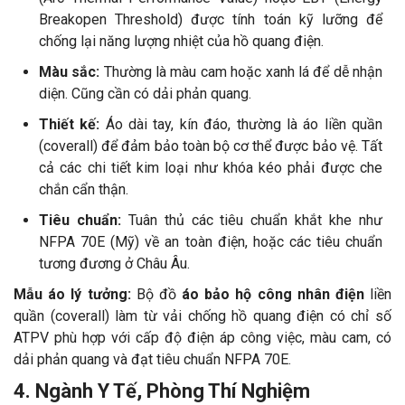
Breakopen Threshold) được tính toán kỹ lưỡng để
chống lại năng lượng nhiệt của hồ quang điện.
Màu sắc:
Thường là màu cam hoặc xanh lá để dễ nhận
diện. Cũng cần có dải phản quang.
Thiết kế:
Áo dài tay, kín đáo, thường là áo liền quần
(coverall) để đảm bảo toàn bộ cơ thể được bảo vệ. Tất
cả các chi tiết kim loại như khóa kéo phải được che
chắn cẩn thận.
Tiêu chuẩn:
Tuân thủ các tiêu chuẩn khắt khe như
NFPA 70E (Mỹ) về an toàn điện, hoặc các tiêu chuẩn
tương đương ở Châu Âu.
Mẫu áo lý tưởng:
Bộ đồ
áo bảo hộ công nhân điện
liền
quần (coverall) làm từ vải chống hồ quang điện có chỉ số
ATPV phù hợp với cấp độ điện áp công việc, màu cam, có
dải phản quang và đạt tiêu chuẩn NFPA 70E.
4. Ngành Y Tế, Phòng Thí Nghiệm