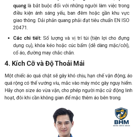
quang
là bắt buộc đối với những người làm việc trong
điều kiện ánh sáng yếu, ban đêm hoặc gần khu vực
giao thông. Dải phản quang phải đạt tiêu chuẩn EN ISO
20471.
Các chi tiết:
Số lượng và vị trí túi (tiện lợi cho đựng
dụng cụ), khóa kéo hoặc cúc bấm (dễ dàng mặc/cởi),
cổ áo, đường may chắc chắn.
4. Kích Cỡ và Độ Thoải Mái
Một chiếc áo quá chật sẽ gây khó chịu, hạn chế vận động; áo
quá rộng có thể vướng víu, mắc vào máy móc gây nguy hiểm.
Hãy chọn size áo vừa vặn, cho phép người mặc cử động linh
hoạt, đôi khi cần không gian để mặc thêm áo bên trong.