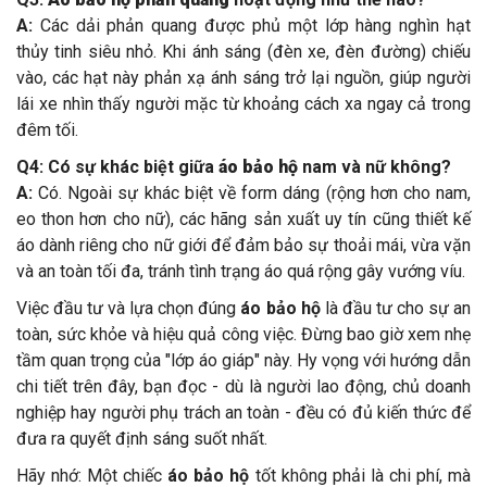
A:
Các dải phản quang được phủ một lớp hàng nghìn hạt
thủy tinh siêu nhỏ. Khi ánh sáng (đèn xe, đèn đường) chiếu
vào, các hạt này phản xạ ánh sáng trở lại nguồn, giúp người
lái xe nhìn thấy người mặc từ khoảng cách xa ngay cả trong
đêm tối.
Q4: Có sự khác biệt giữa
áo bảo hộ
nam và nữ không?
A:
Có. Ngoài sự khác biệt về form dáng (rộng hơn cho nam,
eo thon hơn cho nữ), các hãng sản xuất uy tín cũng thiết kế
áo dành riêng cho nữ giới để đảm bảo sự thoải mái, vừa vặn
và an toàn tối đa, tránh tình trạng áo quá rộng gây vướng víu.
Việc đầu tư và lựa chọn đúng
áo bảo hộ
là đầu tư cho sự an
toàn, sức khỏe và hiệu quả công việc. Đừng bao giờ xem nhẹ
tầm quan trọng của "lớp áo giáp" này. Hy vọng với hướng dẫn
chi tiết trên đây, bạn đọc - dù là người lao động, chủ doanh
nghiệp hay người phụ trách an toàn - đều có đủ kiến thức để
đưa ra quyết định sáng suốt nhất.
Hãy nhớ: Một chiếc
áo bảo hộ
tốt không phải là chi phí, mà