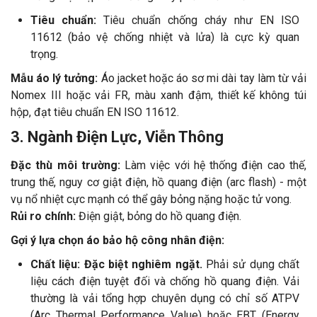
Tiêu chuẩn:
Tiêu chuẩn chống cháy như EN ISO
11612 (bảo vệ chống nhiệt và lửa) là cực kỳ quan
trọng.
Mẫu áo lý tưởng:
Áo jacket hoặc áo sơ mi dài tay làm từ vải
Nomex III hoặc vải FR, màu xanh đậm, thiết kế không túi
hộp, đạt tiêu chuẩn EN ISO 11612.
3. Ngành Điện Lực, Viễn Thông
Đặc thù môi trường:
Làm việc với hệ thống điện cao thế,
trung thế, nguy cơ giật điện, hồ quang điện (arc flash) - một
vụ nổ nhiệt cực mạnh có thể gây bỏng nặng hoặc tử vong.
Rủi ro chính:
Điện giật, bỏng do hồ quang điện.
Gợi ý lựa chọn áo bảo hộ công nhân điện:
Chất liệu:
Đặc biệt nghiêm ngặt.
Phải sử dụng chất
liệu cách điện tuyệt đối và chống hồ quang điện. Vải
thường là vải tổng hợp chuyên dụng có chỉ số ATPV
(Arc Thermal Performance Value) hoặc EBT (Energy