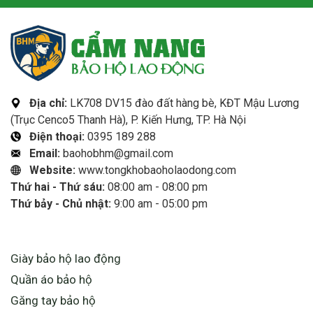
Địa chỉ:
LK708 DV15 đào đất hàng bè, KĐT Mậu Lương
(Trục Cenco5 Thanh Hà), P. Kiến Hưng, TP. Hà Nội
Điện thoại:
0395 189 288
Email:
baohobhm@gmail.com
Website:
www.tongkhobaoholaodong.com
Thứ hai - Thứ sáu:
08:00 am - 08:00 pm
Thứ bảy - Chủ nhật:
9:00 am - 05:00 pm
LIÊN KẾT HỮU ÍCH
Giày bảo hộ lao động
Quần áo bảo hộ
Găng tay bảo hộ