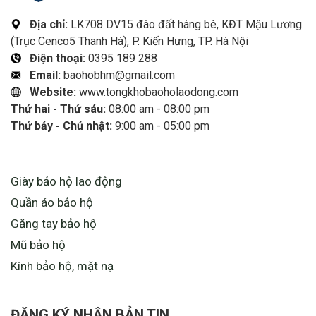
Địa chỉ:
LK708 DV15 đào đất hàng bè, KĐT Mậu Lương
(Trục Cenco5 Thanh Hà), P. Kiến Hưng, TP. Hà Nội
Điện thoại:
0395 189 288
Email:
baohobhm@gmail.com
Website:
www.tongkhobaoholaodong.com
Thứ hai - Thứ sáu:
08:00 am - 08:00 pm
Thứ bảy - Chủ nhật:
9:00 am - 05:00 pm
LIÊN KẾT HỮU ÍCH
Giày bảo hộ lao động
Quần áo bảo hộ
Găng tay bảo hộ
Mũ bảo hộ
Kính bảo hộ, mặt nạ
ĐĂNG KÝ NHẬN BẢN TIN