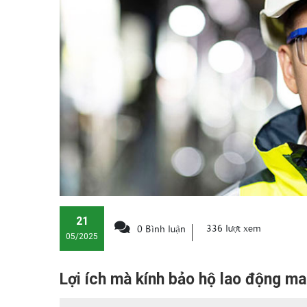
21
336 lượt xem
0 Bình luận
05/2025
Lợi ích mà kính bảo hộ lao động m