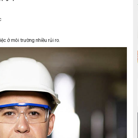
c
ệc ở môi trường nhiều rủi ro.